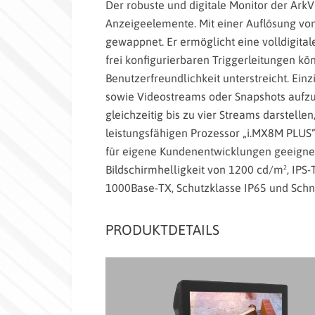
Der robuste und digitale Monitor der ArkV
Anzeigeelemente. Mit einer Auflösung von 
gewappnet. Er ermöglicht eine volldigita
frei konfigurierbaren Triggerleitungen k
Benutzerfreundlichkeit unterstreicht. Ein
sowie Videostreams oder Snapshots aufzu
gleichzeitig bis zu vier Streams darstelle
leistungsfähigen Prozessor „i.MX8M PLUS“ 
für eigene Kundenentwicklungen geeignet
Bildschirmhelligkeit von 1200 cd/m², IPS
1000Base-TX, Schutzklasse IP65 und Schnit
PRODUKTDETAILS